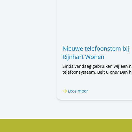
Nieuwe telefoonstem bij
Rijnhart Wonen
Sinds vandaag gebruiken wij een 
telefoonsysteem. Belt u ons? Dan h
u voortaan een mannenstem. Eerst
hoorde u een vrouwenstem. U belt
steeds met Rijnhart Wonen. Alleen
Lees meer
stem is anders. Het kan even wen
zijn.