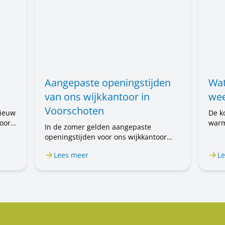
Aangepaste openingstijden
Wat
van ons wijkkantoor in
wee
Voorschoten
nieuw
De k
oort
warm
In de zomer gelden aangepaste
voor
openingstijden voor ons wijkkantoor
 nog
mens
aan de Prof. Einthovenlaan 15 in
 de
u wa
Lees meer
Le
Voorschoten. Van 20 juli tot en met 31
nen
augustus is het wijkkantoor alleen op
afspraak geopend. Wilt u een afspraak
maken? Bel ons op 071 589 04 70 of
stuur een e-mail naar
klantenservice@rijnhartwonen.nl.