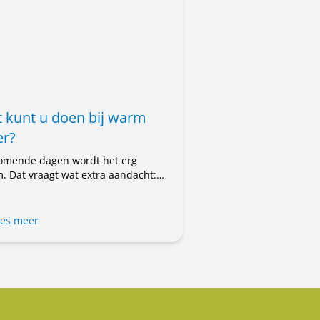
 kunt u doen bij warm
r?
omende dagen wordt het erg
. Dat vraagt wat extra aandacht:
 uzelf, voor uw woning en voor de
en om u heen. In dit bericht leest
t u kunt doen.
es meer