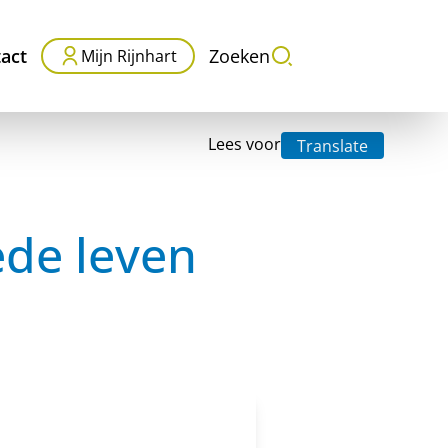
act
Zoeken
Mijn Rijnhart
Lees voor
Translate
ede leven