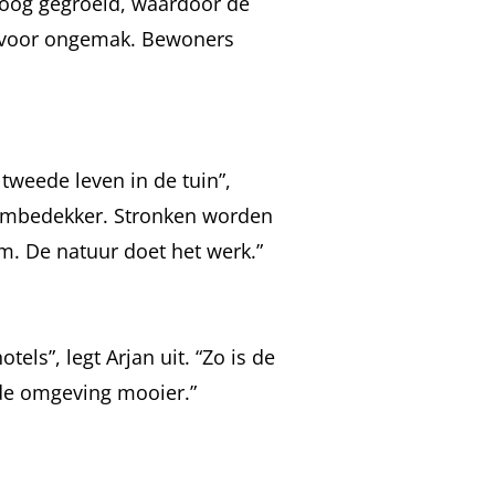
hoog gegroeid, waardoor de
n voor ongemak. Bewoners
 tweede leven in de tuin”,
odembedekker. Stronken worden
m. De natuur doet het werk.”
s”, legt Arjan uit. “Zo is de
 de omgeving mooier.”