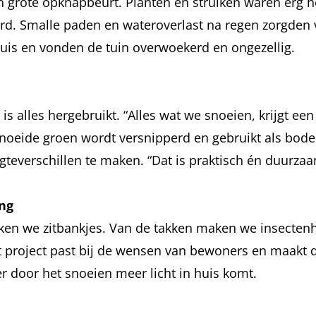
n grote opknapbeurt. Planten en struiken waren erg 
erd. Smalle paden en wateroverlast na regen zorgde
huis en vonden de tuin overwoekerd en ongezellig.
is alles hergebruikt. “Alles wat we snoeien, krijgt een
esnoeide groen wordt versnipperd en gebruikt als b
teverschillen te maken. “Dat is praktisch én duurzaa
ing
 we zitbankjes. Van de takken maken we insectenhotel
Dit project past bij de wensen van bewoners en maakt
er door het snoeien meer licht in huis komt.