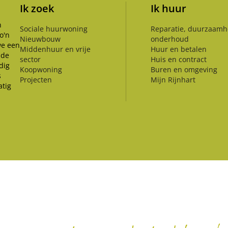
Ik zoek
Ik huur
n
Sociale huurwoning
Reparatie, duurzaamh
o'n
Nieuwbouw
onderhoud
we een
Middenhuur en vrije
Huur en betalen
 de
sector
Huis en contract
dig
Koopwoning
Buren en omgeving
s
Projecten
Mijn Rijnhart
tig