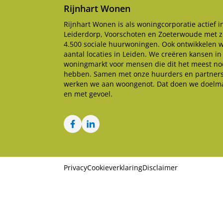
Rijnhart Wonen
Rijnhart Wonen is als woningcorporatie actief i
Leiderdorp, Voorschoten en Zoeterwoude met z
4.500 sociale huurwoningen. Ook ontwikkelen 
aantal locaties in Leiden. We creëren kansen in
woningmarkt voor mensen die dit het meest no
hebben. Samen met onze huurders en partner
werken we aan woongenot. Dat doen we doelma
en met gevoel.
Facebook
LinkedIn
Privacy
Cookieverklaring
Disclaimer