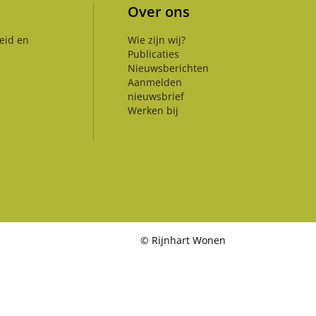
Over ons
eid en
Wie zijn wij?
Publicaties
Nieuwsberichten
Aanmelden
nieuwsbrief
Werken bij
©
Rijnhart Wonen