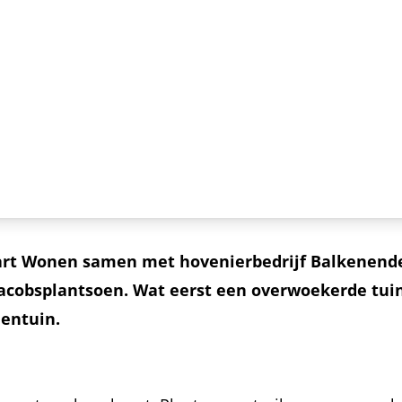
art Wonen samen met hovenierbedrijf Balkenende
 Jacobsplantsoen. Wat eerst een overwoekerde tui
nentuin.