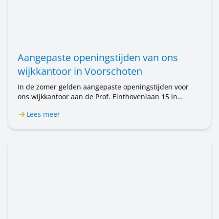
Aangepaste openingstijden van ons
wijkkantoor in Voorschoten
In de zomer gelden aangepaste openingstijden voor
ons wijkkantoor aan de Prof. Einthovenlaan 15 in
Voorschoten. Van 20 juli tot en met 31 augustus is het
Lees meer
wijkkantoor alleen op afspraak geopend. Wilt u een
afspraak maken? Bel ons op 071 589 04 70 of stuur een
e-mail naar klantenservice@rijnhartwonen.nl.