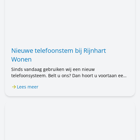
Nieuwe telefoonstem bij Rijnhart
Wonen
Sinds vandaag gebruiken wij een nieuw
telefoonsysteem. Belt u ons? Dan hoort u voortaan een
mannenstem. Eerst hoorde u een vrouwenstem. U belt
Lees meer
nog steeds met Rijnhart Wonen. Alleen de stem is
anders. Het kan even wennen zijn.