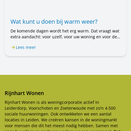
Wat kunt u doen bij warm weer?
De komende dagen wordt het erg warm. Dat vraagt wat
extra aandacht: voor uzelf, voor uw woning en voor de
mensen om u heen. In dit bericht leest u wat u kunt
Lees meer
doen.
Rijnhart Wonen
Rijnhart Wonen is als woningcorporatie actief in
Leiderdorp, Voorschoten en Zoeterwoude met zo'n 4.500
sociale huurwoningen. Ook ontwikkelen we een aantal
locaties in Leiden. We creëren kansen in de woningmarkt
voor mensen die dit het meest nodig hebben. Samen met